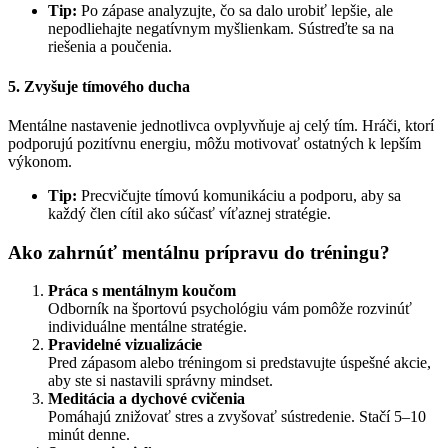
Tip:
Po zápase analyzujte, čo sa dalo urobiť lepšie, ale
nepodliehajte negatívnym myšlienkam. Sústreďte sa na
riešenia a poučenia.
5. Zvyšuje tímového ducha
Mentálne nastavenie jednotlivca ovplyvňuje aj celý tím. Hráči, ktorí
podporujú pozitívnu energiu, môžu motivovať ostatných k lepším
výkonom.
Tip:
Precvičujte tímovú komunikáciu a podporu, aby sa
každý člen cítil ako súčasť víťaznej stratégie.
Ako zahrnúť mentálnu prípravu do tréningu?
Práca s mentálnym koučom
Odborník na športovú psychológiu vám pomôže rozvinúť
individuálne mentálne stratégie.
Pravidelné vizualizácie
Pred zápasom alebo tréningom si predstavujte úspešné akcie,
aby ste si nastavili správny mindset.
Meditácia a dychové cvičenia
Pomáhajú znižovať stres a zvyšovať sústredenie. Stačí 5–10
minút denne.