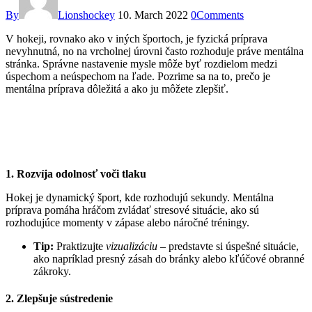
By
Lionshockey
10. March 2022
0
Comments
V hokeji, rovnako ako v iných športoch, je fyzická príprava
nevyhnutná, no na vrcholnej úrovni často rozhoduje práve mentálna
stránka. Správne nastavenie mysle môže byť rozdielom medzi
úspechom a neúspechom na ľade. Pozrime sa na to, prečo je
mentálna príprava dôležitá a ako ju môžete zlepšiť.
1. Rozvíja odolnosť voči tlaku
Hokej je dynamický šport, kde rozhodujú sekundy. Mentálna
príprava pomáha hráčom zvládať stresové situácie, ako sú
rozhodujúce momenty v zápase alebo náročné tréningy.
Tip:
Praktizujte
vizualizáciu
– predstavte si úspešné situácie,
ako napríklad presný zásah do bránky alebo kľúčové obranné
zákroky.
2. Zlepšuje sústredenie