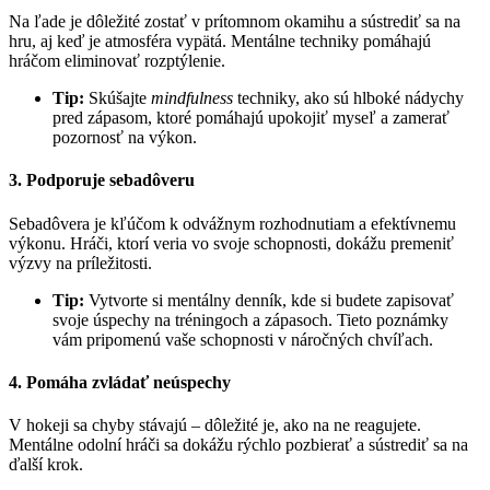
Na ľade je dôležité zostať v prítomnom okamihu a sústrediť sa na
hru, aj keď je atmosféra vypätá. Mentálne techniky pomáhajú
hráčom eliminovať rozptýlenie.
Tip:
Skúšajte
mindfulness
techniky, ako sú hlboké nádychy
pred zápasom, ktoré pomáhajú upokojiť myseľ a zamerať
pozornosť na výkon.
3. Podporuje sebadôveru
Sebadôvera je kľúčom k odvážnym rozhodnutiam a efektívnemu
výkonu. Hráči, ktorí veria vo svoje schopnosti, dokážu premeniť
výzvy na príležitosti.
Tip:
Vytvorte si mentálny denník, kde si budete zapisovať
svoje úspechy na tréningoch a zápasoch. Tieto poznámky
vám pripomenú vaše schopnosti v náročných chvíľach.
4. Pomáha zvládať neúspechy
V hokeji sa chyby stávajú – dôležité je, ako na ne reagujete.
Mentálne odolní hráči sa dokážu rýchlo pozbierať a sústrediť sa na
ďalší krok.