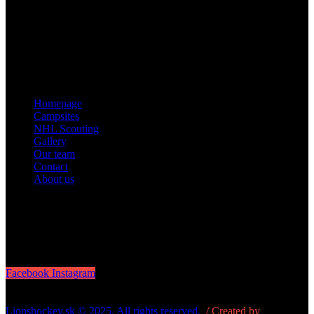
phone: + 421 915 424 484
Pages
Homepage
Campsites
NHL Scouting
Gallery
Our team
Contact
About us
Follow us
Facebook
Instagram
Lionshockey.sk © 2025. All rights reserved.
/ Created by