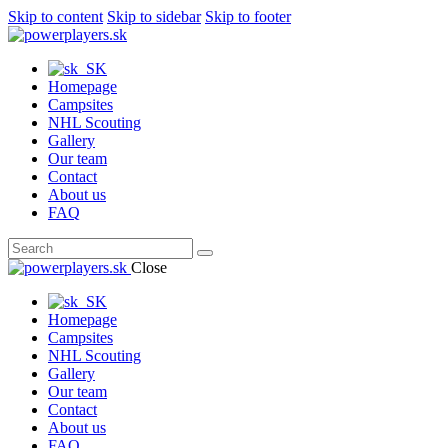
Skip to content
Skip to sidebar
Skip to footer
Homepage
Campsites
NHL Scouting
Gallery
Our team
Contact
About us
FAQ
Close
Homepage
Campsites
NHL Scouting
Gallery
Our team
Contact
About us
FAQ