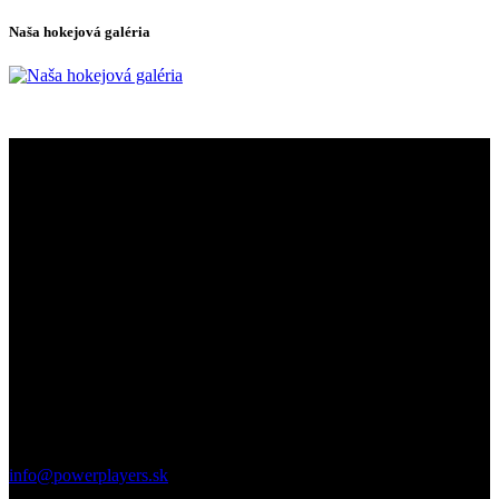
Naša hokejová galéria
Discover your potential on the ice with the
Powerplayers camp
We look forward to seeing you on the ice!
ičo : 51107481 dič: 1074441984
Contact
Pod Brezinou 2247/39 91101 Trenčín
info@powerplayers.sk