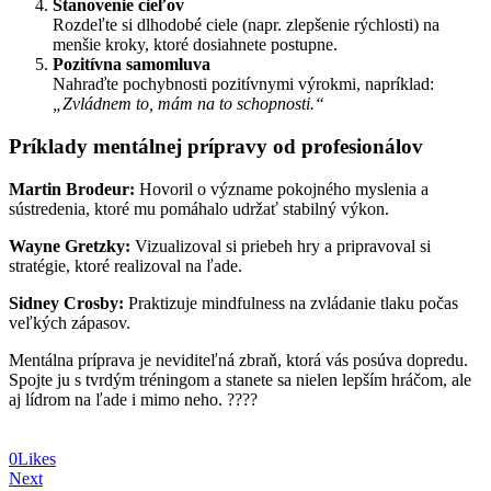
Stanovenie cieľov
Rozdeľte si dlhodobé ciele (napr. zlepšenie rýchlosti) na
menšie kroky, ktoré dosiahnete postupne.
Pozitívna samomluva
Nahraďte pochybnosti pozitívnymi výrokmi, napríklad:
„Zvládnem to, mám na to schopnosti.“
Príklady mentálnej prípravy od profesionálov
Martin Brodeur:
Hovoril o význame pokojného myslenia a
sústredenia, ktoré mu pomáhalo udržať stabilný výkon.
Wayne Gretzky:
Vizualizoval si priebeh hry a pripravoval si
stratégie, ktoré realizoval na ľade.
Sidney Crosby:
Praktizuje mindfulness na zvládanie tlaku počas
veľkých zápasov.
Mentálna príprava je neviditeľná zbraň, ktorá vás posúva dopredu.
Spojte ju s tvrdým tréningom a stanete sa nielen lepším hráčom, ale
aj lídrom na ľade i mimo neho. ????
0
Likes
Post
Next