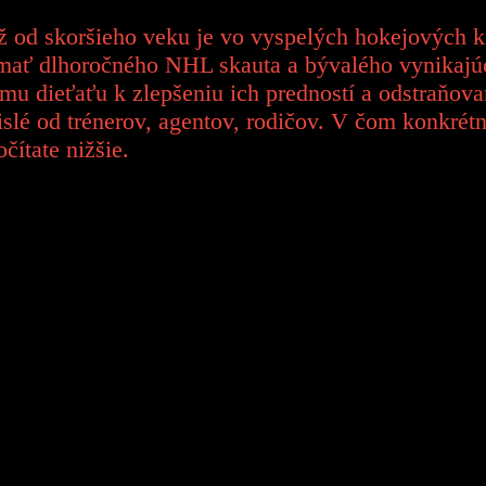
ž od skoršieho veku je vo vyspelých hokejových kr
mať dlhoročného NHL skauta a bývalého vynikajú
u dieťaťu k zlepšeniu ich predností a odstraňova
islé od trénerov, agentov, rodičov. V čom konkrét
ítate nižšie.
ty