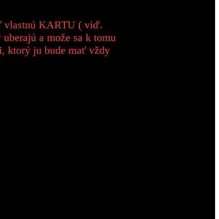
 vlastnú KARTU ( viď.
ny uberajú a može sa k tomu
 ktorý ju bude mať vždy
ete: