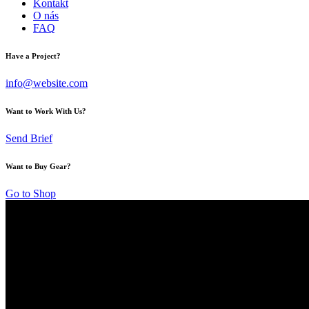
Kontakt
O nás
FAQ
Have a Project?
info@website.com
Want to Work With Us?
Send Brief
Want to Buy Gear?
Go to Shop