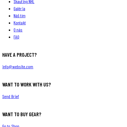
Skauting NHL
Galéria
Náš tím
Kontakt
O nás
FAQ
HAVE A PROJECT?
info@website.com
WANT TO WORK WITH US?
Send Brief
WANT TO BUY GEAR?
Go to Shop