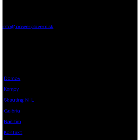
Pod Brezinou 2247/39 91101 Trenčín
info@powerplayers.sk
tel: + 421 915 424 484
STRÁNKY
Domov
Kempy
Skauting NHL
Galéria
Náš tím
Kontakt