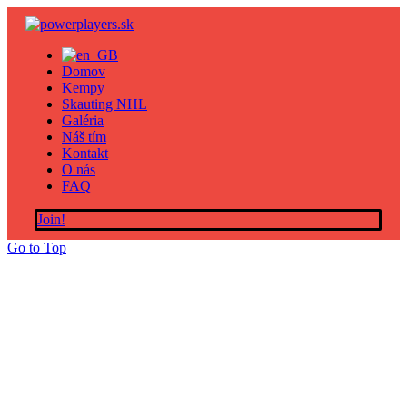
Domov
Kempy
Skauting NHL
Galéria
Náš tím
Kontakt
O nás
FAQ
Join!
Go to Top